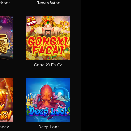
ckpot
Texas Wind
s
Gong Xi Fa Cai
oney
Deep Loot