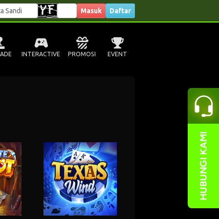
da !
NETRALBET Menyediakan APK Resmi Agar Permainan Semakin Mu
Masuk
Daftar
ADE
INTERACTIVE
PROMOSI
EVENT