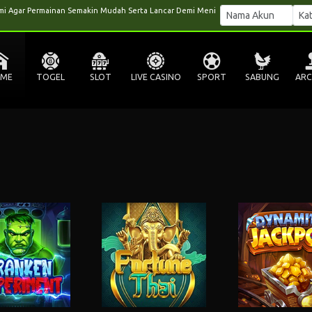
ermainan Semakin Mudah Serta Lancar Demi Meningkatkan Kenyamanan Bermain An
ME
TOGEL
SLOT
LIVE CASINO
SPORT
SABUNG
ARC