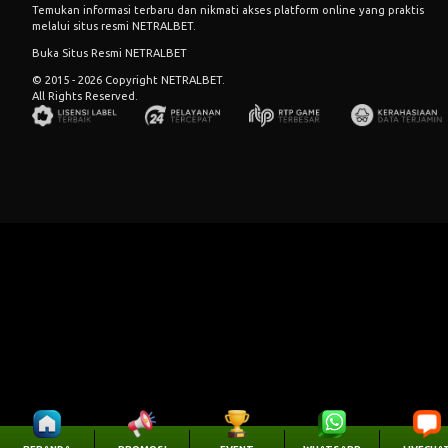
Temukan informasi terbaru dan nikmati akses platform online yang praktis
melalui situs resmi NETRALBET.
Buka Situs Resmi NETRALBET
© 2015 - 2026 Copyright NETRALBET.
All Rights Reserved.