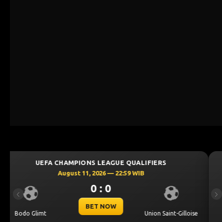
SPAIN LA LIGA
August 16, 2026 — 02:30 WIB
0 : 0
Previous
Ne
BET NOW
illoise
Sevilla
Rayo Valleca