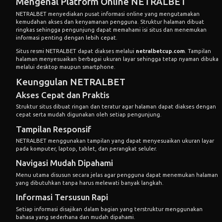
Mengenal Platform Online NETRALBET
NETRALBET menyediakan pusat informasi online yang mengutamakan
kemudahan akses dan kenyamanan pengguna. Struktur halaman dibuat
ringkas sehingga pengunjung dapat memahami isi situs dan menemukan
informasi penting dengan lebih cepat.
Situs resmi NETRALBET dapat diakses melalui
netralbetcup.com
. Tampilan
halaman menyesuaikan berbagai ukuran layar sehingga tetap nyaman dibuka
melalui desktop maupun smartphone.
Keunggulan NETRALBET
Akses Cepat dan Praktis
Struktur situs dibuat ringan dan teratur agar halaman dapat diakses dengan
cepat serta mudah digunakan oleh setiap pengunjung.
Tampilan Responsif
NETRALBET menggunakan tampilan yang dapat menyesuaikan ukuran layar
pada komputer, laptop, tablet, dan perangkat seluler.
Navigasi Mudah Dipahami
Menu utama disusun secara jelas agar pengguna dapat menemukan halaman
yang dibutuhkan tanpa harus melewati banyak langkah.
Informasi Tersusun Rapi
Setiap informasi disajikan dalam bagian yang terstruktur menggunakan
bahasa yang sederhana dan mudah dipahami.