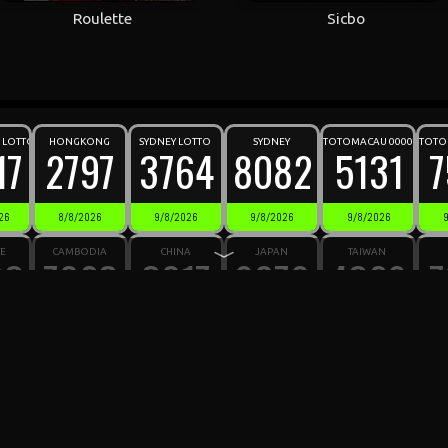
Roulette
Sicbo
 LOTTO
HONGKONG
SYDNEY LOTTO
SYDNEY
TOTOMACAU 0000
TOTO
17
2797
3764
8082
5131
7
26
8/8/2026
9/8/2026
9/8/2026
9/8/2026
YE
CAMBODIA
CHINA
JAPAN
TAIWAN
03
7023
3017
9078
4329
7
26
9/8/2026
8/8/2026
8/8/2026
8/8/2026
8
ALAYSIA SIANG
MALAYSIA
MACAU
QATAR
KING KONG1
1986
6851
9097
5256
880
8/8/2026
8/8/2026
8/8/2026
8/8/2026
8/8/2026