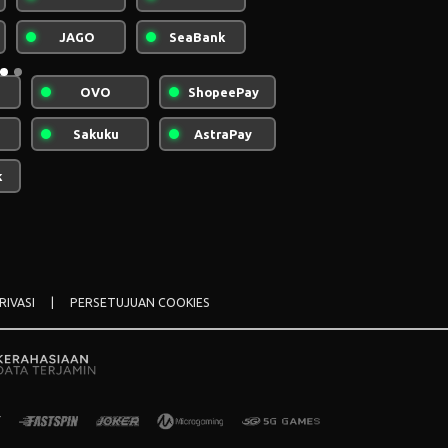
OVO
ShopeePay
Sakuku
AstraPay
k
RIVASI
|
PERSETUJUAN COOKIES