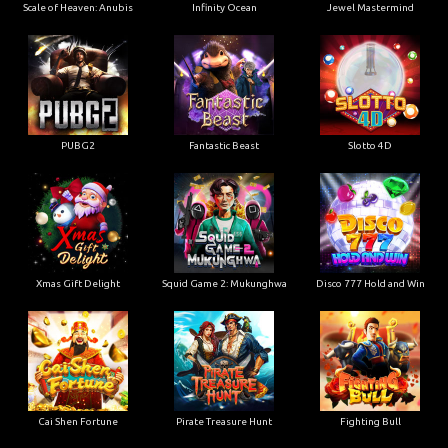
Scale of Heaven: Anubis
Infinity Ocean
Jewel Mastermind
PUBG2
Fantastic Beast
Slotto 4D
Xmas Gift Delight
Squid Game 2: Mukunghwa
Disco 777 Hold and Win
Cai Shen Fortune
Pirate Treasure Hunt
Fighting Bull