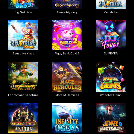
Big Net Bass
Genie Mystery
Zeustrike
Zeustrike Xmas
Piggy Bank Gold 2
DJ FEVER
Leprechaun’s Fortune
Mace of Hercules
Wheel of Gems