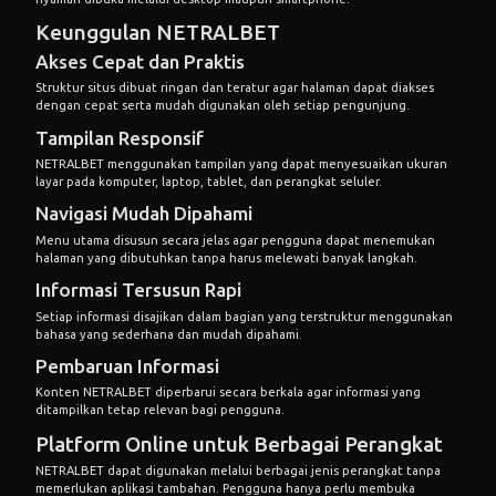
Keunggulan NETRALBET
Akses Cepat dan Praktis
Struktur situs dibuat ringan dan teratur agar halaman dapat diakses
dengan cepat serta mudah digunakan oleh setiap pengunjung.
Tampilan Responsif
NETRALBET menggunakan tampilan yang dapat menyesuaikan ukuran
layar pada komputer, laptop, tablet, dan perangkat seluler.
Navigasi Mudah Dipahami
Menu utama disusun secara jelas agar pengguna dapat menemukan
halaman yang dibutuhkan tanpa harus melewati banyak langkah.
Informasi Tersusun Rapi
Setiap informasi disajikan dalam bagian yang terstruktur menggunakan
bahasa yang sederhana dan mudah dipahami.
Pembaruan Informasi
Konten NETRALBET diperbarui secara berkala agar informasi yang
ditampilkan tetap relevan bagi pengguna.
Platform Online untuk Berbagai Perangkat
NETRALBET dapat digunakan melalui berbagai jenis perangkat tanpa
memerlukan aplikasi tambahan. Pengguna hanya perlu membuka