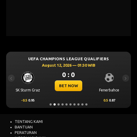
UEFA CHAMPIONS LEAGUE QUALIFIERS
August 12, 2026 — 01:30 WIB
0 : 0
Previous
Next
BET NOW
SK Sturm Graz
Fenerbahce
-0.5
0.95
0.5
0.87
TENTANG KAMI
BANTUAN
PERATURAN