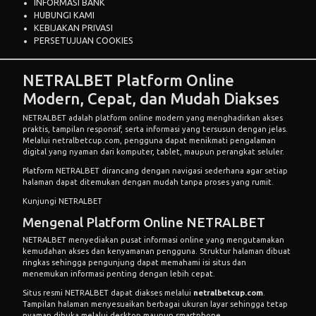
INFORMASI BANK
HUBUNGI KAMI
KEBIJAKAN PRIVASI
PERSETUJUAN COOKIES
NETRALBET Platform Online
Modern, Cepat, dan Mudah Diakses
NETRALBET adalah platform online modern yang menghadirkan akses
praktis, tampilan responsif, serta informasi yang tersusun dengan jelas.
Melalui netralbetcup.com, pengguna dapat menikmati pengalaman
digital yang nyaman dari komputer, tablet, maupun perangkat seluler.
Platform NETRALBET dirancang dengan navigasi sederhana agar setiap
halaman dapat ditemukan dengan mudah tanpa proses yang rumit.
Kunjungi NETRALBET
Mengenal Platform Online NETRALBET
NETRALBET menyediakan pusat informasi online yang mengutamakan
kemudahan akses dan kenyamanan pengguna. Struktur halaman dibuat
ringkas sehingga pengunjung dapat memahami isi situs dan
menemukan informasi penting dengan lebih cepat.
Situs resmi NETRALBET dapat diakses melalui
netralbetcup.com
.
Tampilan halaman menyesuaikan berbagai ukuran layar sehingga tetap
nyaman dibuka melalui desktop maupun smartphone.