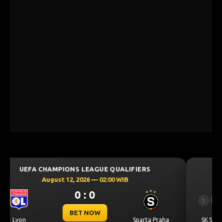
UEFA CHAMPIONS LEAGUE QUALIFIERS
August 12, 2026 — 01:30 WIB
0 : 0
Previous
Next
BET NOW
Praha
SK Sturm Graz
Fenerbahce