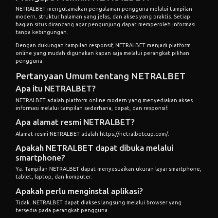
NETRALBET mengutamakan pengalaman pengguna melalui tampilan
modern, struktur halaman yang jelas, dan akses yang praktis. Setiap
bagian situs dirancang agar pengunjung dapat memperoleh informasi
tanpa kebingungan.
Dengan dukungan tampilan responsif, NETRALBET menjadi platform
online yang mudah digunakan kapan saja melalui perangkat pilihan
pengguna.
Pertanyaan Umum tentang NETRALBET
Apa itu NETRALBET?
NETRALBET adalah platform online modern yang menyediakan akses
informasi melalui tampilan sederhana, cepat, dan responsif.
Apa alamat resmi NETRALBET?
Alamat resmi NETRALBET adalah
https://netralbetcup.com/
.
Apakah NETRALBET dapat dibuka melalui
smartphone?
Ya. Tampilan NETRALBET dapat menyesuaikan ukuran layar smartphone,
tablet, laptop, dan komputer.
Apakah perlu menginstal aplikasi?
Tidak. NETRALBET dapat diakses langsung melalui browser yang
tersedia pada perangkat pengguna.