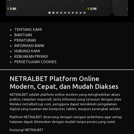
96
-0.5
0.95
0.5
0.87
TENTANG KAMI
BANTUAN
PERATURAN
INFORMASI BANK
HUBUNGI KAMI
KEBIJAKAN PRIVASI
PERSETUJUAN COOKIES
NETRALBET Platform Online
Modern, Cepat, dan Mudah Diakses
NETRALBET adalah platform online modern yang menghadirkan akses
praktis, tampilan responsif, serta informasi yang tersusun dengan jelas.
Melalui netralbetcup.com, pengguna dapat menikmati pengalaman
digital yang nyaman dari komputer, tablet, maupun perangkat seluler.
Platform NETRALBET dirancang dengan navigasi sederhana agar setiap
halaman dapat ditemukan dengan mudah tanpa proses yang rumit.
Kunjungi NETRALBET