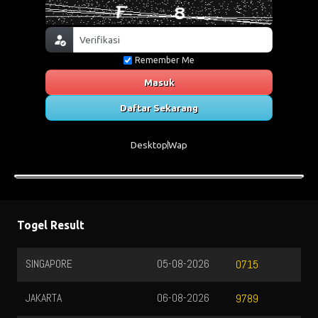
Remember Me
Masuk
Daftar Sekarang
Desktop
Wap
Togel Result
SINGAPORE
05-08-2026
0715
JAKARTA
06-08-2026
9789