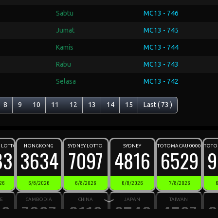
Sabtu
MC13 - 746
Jumat
MC13 - 745
Kamis
MC13 - 744
Rabu
MC13 - 743
Selasa
MC13 - 742
8
9
10
11
12
13
14
15
Last ( 73 )
 LOTTO
HONGKONG
SYDNEY LOTTO
SYDNEY
TOTOMACAU 0000
TOTO
83
3634
7097
4816
6529
9
26
6/8/2026
6/8/2026
6/8/2026
7/8/2026
YE
CAMBODIA
CHINA
JAPAN
TAIWAN
98
7607
0119
2546
4587
3