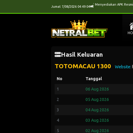
NETRALBET Menyediakan APK Resmi Agar 
Jumat 7/08/2026 04:49:04
HO
Hasil Keluaran
TOTOMACAU 1300
Website:
No
Tanggal
1
06 Aug 2026
2
05 Aug 2026
3
04 Aug 2026
4
03 Aug 2026
5
02 Aug 2026