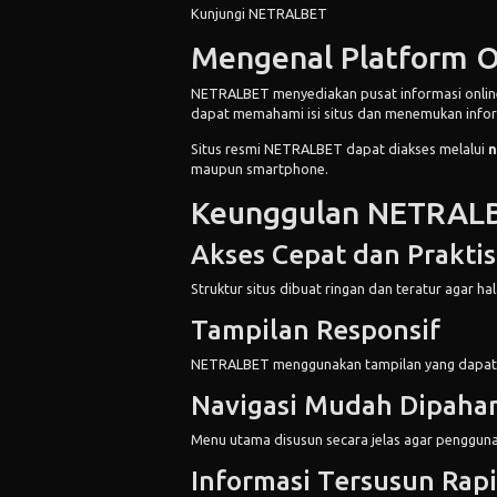
Kunjungi NETRALBET
Mengenal Platform 
NETRALBET menyediakan pusat informasi onlin
dapat memahami isi situs dan menemukan inform
Situs resmi NETRALBET dapat diakses melalui
n
maupun smartphone.
Keunggulan NETRAL
Akses Cepat dan Praktis
Struktur situs dibuat ringan dan teratur agar 
Tampilan Responsif
NETRALBET menggunakan tampilan yang dapat me
Navigasi Mudah Dipaha
Menu utama disusun secara jelas agar penggun
Informasi Tersusun Rapi