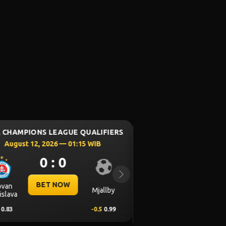
/8/2026
7/8/2026
7/8/2026
KING KONG2
4
7100
6/8/2026
OTBALL F24 ELITE CLUB FRIENDLY
August 7, 2026 — 11:45 WIB
0 : 0
Next
BET NOW
verpool
e-Feyenoord
0.64
-2
-0.88