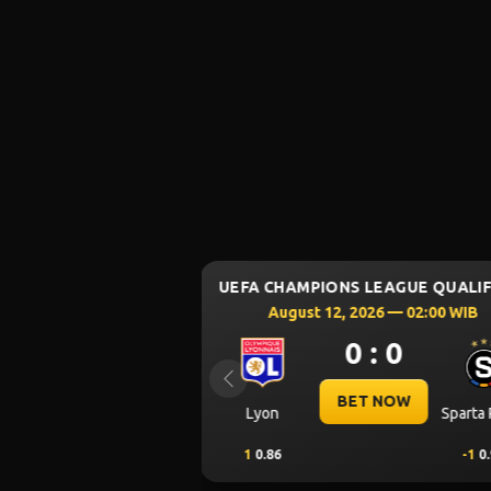
6/8/2026
6/8/2026
6/8/20
SG METRO
M
8814
6/8/2026
UEFA CHAMPIONS LEAGUE QUALIF
August 11, 2026 — 22:59 WIB
0 : 0
Previous
BET NOW
Union 
Bodo Glimt
Gill
0.75
0.82
-0.75