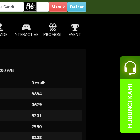
nda !
NETRALBET Menyediakan APK Resmi Agar Permainan Semakin Mu
Masuk
Daftar
ADE
INTERACTIVE
PROMOSI
EVENT
:00 WIB
Result
9894
0629
9201
2590
8208