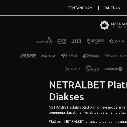
TENTANG KAMI
|
BANTUAN
|
NETRALBET Platf
Diakses
NETRALBET adalah platform online modern yang m
pengguna dapat menikmati pengalaman digital y
Platform NETRALBET dirancang dengan navigas