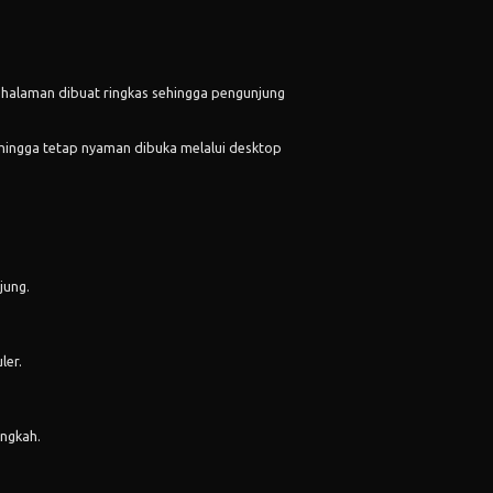
alaman dibuat ringkas sehingga pengunjung
hingga tetap nyaman dibuka melalui desktop
jung.
ler.
ngkah.