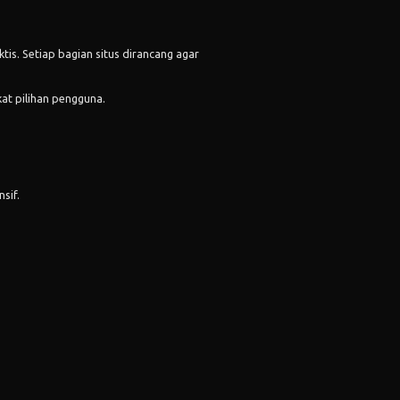
s. Setiap bagian situs dirancang agar
at pilihan pengguna.
sif.