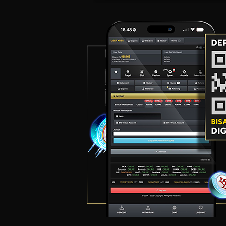
BC
CIM
PAN
BS