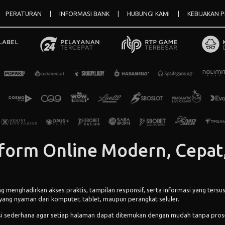
PERATURAN
|
INFORMASI BANK
|
HUBUNGI KAMI
|
KEBIJAKAN P
orm Online Modern, Cepat
enghadirkan akses praktis, tampilan responsif, serta informasi yang tersus
ang nyaman dari komputer, tablet, maupun perangkat seluler.
i sederhana agar setiap halaman dapat ditemukan dengan mudah tanpa prose