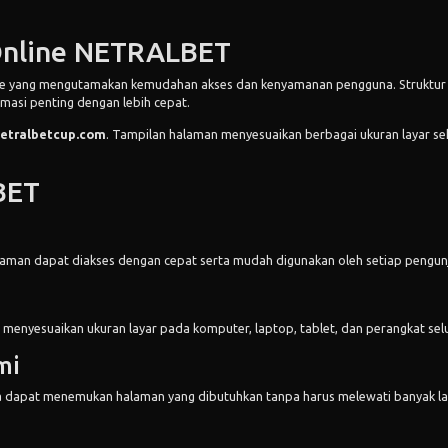
Online NETRALBET
e yang mengutamakan kemudahan akses dan kenyamanan pengguna. Struktur h
asi penting dengan lebih cepat.
etralbetcup.com
. Tampilan halaman menyesuaikan berbagai ukuran layar se
BET
halaman dapat diakses dengan cepat serta mudah digunakan oleh setiap pengun
nyesuaikan ukuran layar pada komputer, laptop, tablet, dan perangkat selu
mi
a dapat menemukan halaman yang dibutuhkan tanpa harus melewati banyak la