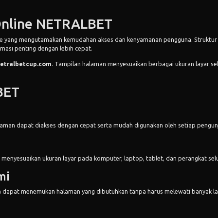
Online NETRALBET
e yang mengutamakan kemudahan akses dan kenyamanan pengguna. Struktur h
asi penting dengan lebih cepat.
etralbetcup.com
. Tampilan halaman menyesuaikan berbagai ukuran layar se
id Gems 777
Crystal 777 DELUXE
Golden Empi
BET
halaman dapat diakses dengan cepat serta mudah digunakan oleh setiap pengun
nyesuaikan ukuran layar pada komputer, laptop, tablet, dan perangkat selu
mi
er Ace Joker
Safari King
3 Lucky Pi
a dapat menemukan halaman yang dibutuhkan tanpa harus melewati banyak la