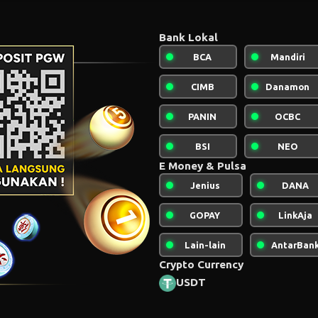
Bank Lokal
DBS
NOBU
Sinarmas
Mega
Superbank
Allobank
arkling Crown
Party Ape
Cash Coi
E Money & Pulsa
Jenius
DANA
GOPAY
LinkAja
Lain-lain
AntarBan
Crypto Currency
USDT
er Mahjong
3 Coin Golden Ox
Clover Coin