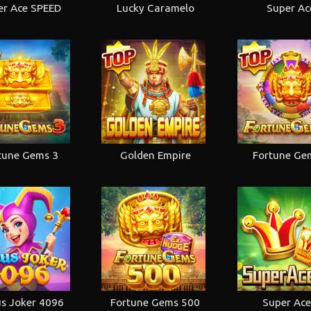
er Ace SPEED
Lucky Caramelo
Super Ac
tune Gems 3
Golden Empire
Fortune Ge
us Joker 4096
Fortune Gems 500
Super Ace 