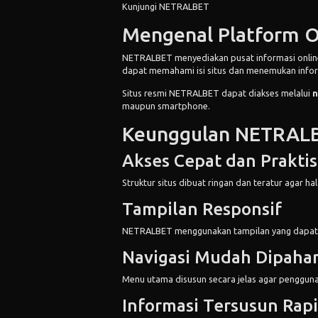
Kunjungi NETRALBET
Mengenal Platform 
NETRALBET menyediakan pusat informasi onlin
dapat memahami isi situs dan menemukan inform
Situs resmi NETRALBET dapat diakses melalui
n
maupun smartphone.
3 Charge Buffalo
Rap
Keunggulan NETRAL
Akses Cepat dan Praktis
Struktur situs dibuat ringan dan teratur agar 
Tampilan Responsif
NETRALBET menggunakan tampilan yang dapat me
Navigasi Mudah Dipaha
Lucky Jaguar
Sup
Menu utama disusun secara jelas agar penggun
Informasi Tersusun Rapi