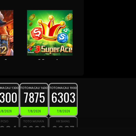
en 2
3 Super Ace
MACAU 1300
TOTOMACAU 1600
TOTOMACAU 1900
300
7875
6303
7/8/2026
7/8/2026
7/8/2026
PCSO
TOTO WUHAN
HK SIANG
964
6989
8867
Legend
Bison Fortune Coins