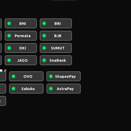
Maybank
Mestika
UOB
BluBCA
SAQU
n
20 Blazing Clover
OVO
ShopeePay
Sakuku
AstraPay
k
s 3x3
Money Coming 2