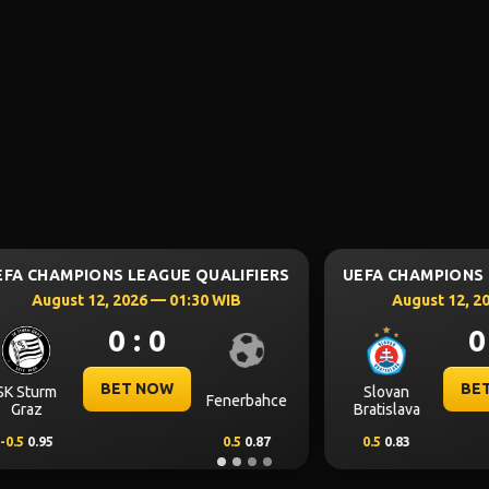
26
7/8/2026
7/8/2026
7/8/2026
7/8/2026
7
ALAYSIA SIANG
MALAYSIA
MACAU
QATAR
KING KONG1
4519
7218
5825
3158
045
7/8/2026
7/8/2026
7/8/2026
7/8/2026
7/8/2026
ghtning Blitz
ROMA X 10000
Super Mahj
Deluxe
IERS
E-FOOTBALL F24 INTERNATIONAL
E-FO
FRIENDLY
August 8, 2026 — 03:45 WIB
1 : 0
Saint-
e-At
oise
Ma
BET NOW
e-Croatia
e-England
1.00
0.0
0.00
0.75
0.00
-0.99
ot Joker FEVER
Lucky Macaw
Superno