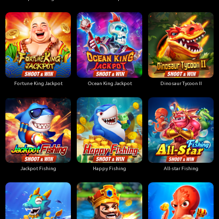
Fortune King Jackpot
Ocean King Jackpot
Dinosaur Tycoon II
Jackpot Fishing
Happy Fishing
All-star Fishing