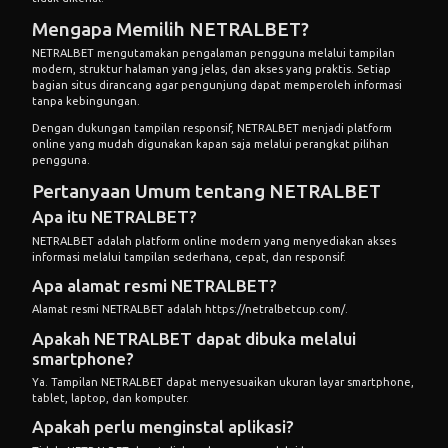
Mengapa Memilih NETRALBET?
NETRALBET mengutamakan pengalaman pengguna melalui tampilan
modern, struktur halaman yang jelas, dan akses yang praktis. Setiap
bagian situs dirancang agar pengunjung dapat memperoleh informasi
tanpa kebingungan.
Dengan dukungan tampilan responsif, NETRALBET menjadi platform
online yang mudah digunakan kapan saja melalui perangkat pilihan
pengguna.
Pertanyaan Umum tentang NETRALBET
Apa itu NETRALBET?
NETRALBET adalah platform online modern yang menyediakan akses
informasi melalui tampilan sederhana, cepat, dan responsif.
Apa alamat resmi NETRALBET?
Alamat resmi NETRALBET adalah
https://netralbetcup.com/
.
Apakah NETRALBET dapat dibuka melalui
smartphone?
Ya. Tampilan NETRALBET dapat menyesuaikan ukuran layar smartphone,
tablet, laptop, dan komputer.
Apakah perlu menginstal aplikasi?